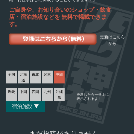
ご自身や、お知り合いの
ショップ・飲食
店・宿泊施設などを
無料で掲載できま
す。
更新はこちら
から
全国
北海
東北
関東
中部
道
近畿
中国
四国
九州
沖縄
更新したら一番上に
県
表示されるよ！
宿泊施設 ▼
まだ投稿がありません。