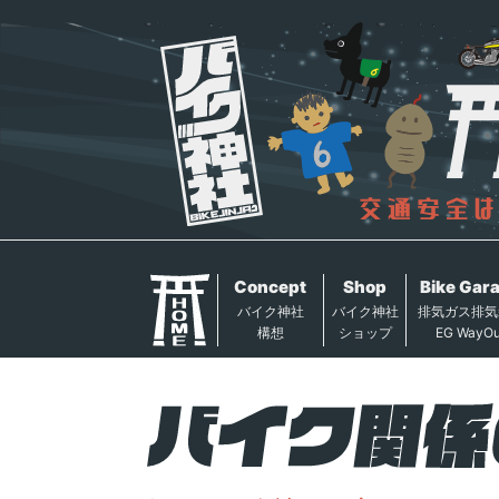
Concept
Shop
Bike Gar
バイク神社
バイク神社
排気ガス排気
構想
ショップ
EG WayOu