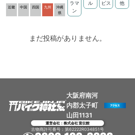
ラマ
ル
ビス
他
近畿
中国
四国
九州
沖縄
ン
県
まだ投稿がありません。
大阪府南河
内郡太子町
山田1131
運営会社：株式会社 宣伝館
古物商許可番号：第62222R034851号