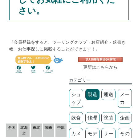
さい。
『会員登録をすると、ツーリングクラブ・お店紹介・落書き
帳・お仕事探しに掲載することができます！』
更新はこちらから
カテゴリー
ショ
製造
運送
メー
ップ
カー
飲食
修理
塗装
企画
全国
北海
東北
関東
中部
カメ
モデ
サー
その
道