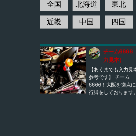
全国
北海道
東北
近畿
中国
四国
チーム6666
力見本）
【あくまでも入力見
参考です】 チーム
6666！大阪を拠点
行脚をしております。 
に始まり6に終わ
る・・・・礼儀作法
事にしてます。 男性66
名、女性も66名 合
666人のチームです