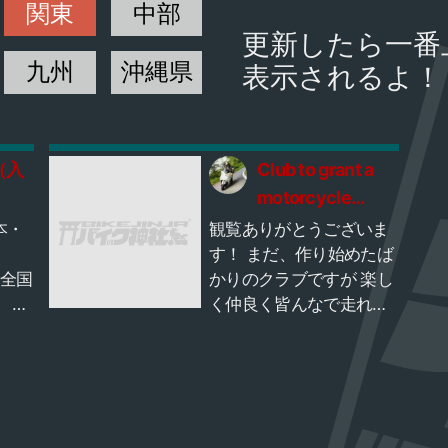
関東
中部
更新したら一番
九州
沖縄県
表示されるよ！
（入
Club to grant a
motorcycle
dream（バイクで
本・
観覧ありがとうございま
夢を叶えるクラ
す！ まだ、作り始めたば
に全国
かりのクラブですが 楽し
ブ）
6
く仲良く皆んなで走れる
クラブにしたいと 思って
を大
ますので、宜しくお願い
します😊 バイクに乗っ
計
て、色んな夢を叶えて行
きましょー⭐️⭐️⭐️