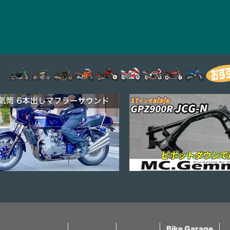
な内容をアップする
ずらっ子もいるので 
されてからの掲載と
ます～～～(^^♪
Bike Garage