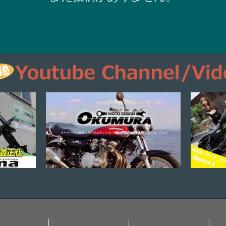
いた
承認
なり