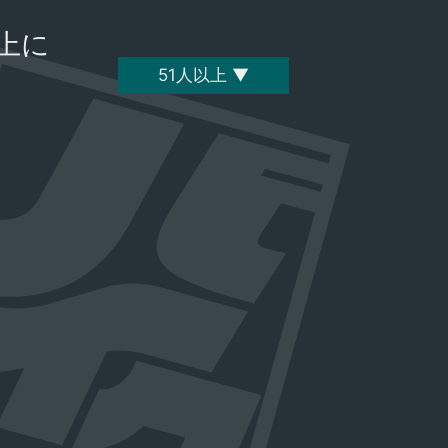
上に
51人以上 ▼