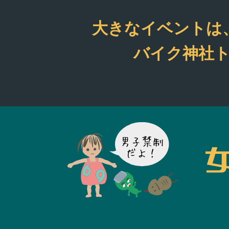
（笑） バイクのジャンル
は一切問いません。 
大きなイベントは
ク好きな方ならどな
もご参加OKのオープ
バイク神社ト
チームです。 月に66回ほ
どツーリングを企画！
まには飲み会も(^^♪ 是非
是非お気軽にご連絡
さいね(^^♪ 本部電
06-4308-3300 ※今、メ
ンバーになるとお好
シャツプレゼント中！
のショップから選べ
（嘘）
https://bikejinja.offici
/ --------------------- と
いう感じで自由にご
ください。 たまに、ダメ