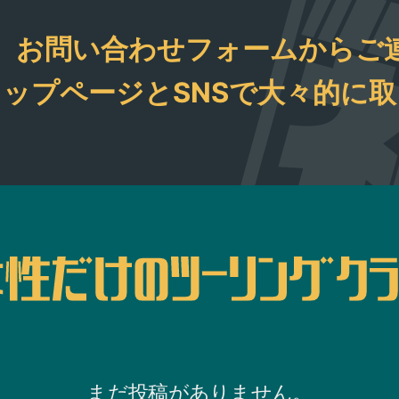
バイ
、お問い合わせフォームからご
たで
ンな
ップページとSNSで大々的に
 た
くだ
話
きなT
 こ
るよ
al.ec
活用
まだ投稿がありません。