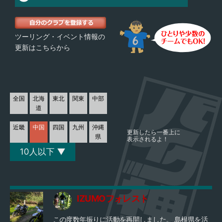
ツーリング・イベント情報の
更新はこちらから
全国
北海
東北
関東
中部
道
近畿
中国
四国
九州
沖縄
更新したら一番上に
県
表示されるよ！
10人以下 ▼
IZUMOフォレスト
この度数年振りに活動を再開しました。 島根県を活