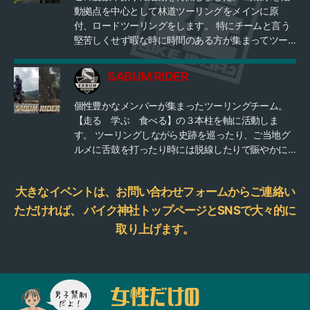
動拠点を中心として林道ツーリングをメインに原
付、ロードツーリングをします。 特にチームと言う
堅苦しくせず暇な時に時間のある方が集まってツー
リングをすると言うような気楽な感じの活動をした
いと思ってます。 興味のある方は1度お問い合わせく
SABUM RIDER
ださい。
個性豊かなメンバーが集まったツーリングチーム。
【走る 学ぶ 食べる】の３本柱を軸に活動しま
す。 ツーリングしながら史跡を巡ったり、ご当地グ
ルメに舌鼓を打ったり時には脱線したりで賑やかに
活動しています。 youtubeにもまったりペースで投
稿していますので是非！
大きなイベントは、お問い合わせフォームからご連絡い
ただければ、
バイク神社トップページとSNSで大々的に
取り上げます。