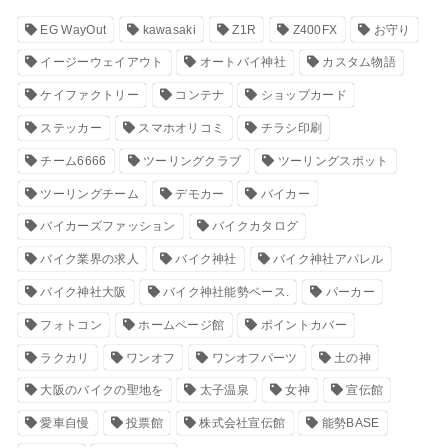
EG WayOut
kawasaki
Z1R
Z400FX
お守り
イージーウェイアウト
オートバイ神社
カスタム物語
ケイファクトリー
コンテナ
ショップカード
ステッカー
スマホオリコミ
チラシ印刷
チーム6666
ツーリングクラブ
ツーリングスポット
ツーリングチーム
デモカー
バイカー
バイカーズファッション
バイクカタログ
バイク業界の求人
バイク神社
バイク神社アパレル
バイク神社大阪
バイク神社能勢ベース.
パーカー
フォトコン
ホームページ館
ポイントカバー
ラクカリ
ワンオフ
ワンオフパーツ
土の神
大阪のバイクの聖地を
太子温泉
女神
宣伝館
愛車自慢
投票館
株式会社宣伝館
能勢BASE