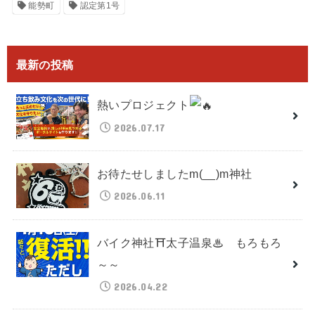
能勢町
認定第1号
最新の投稿
熱いプロジェクト
2026.07.17
お待たせしましたm(__)m神社
2026.06.11
バイク神社⛩太子温泉♨ もろもろ
～～
2026.04.22