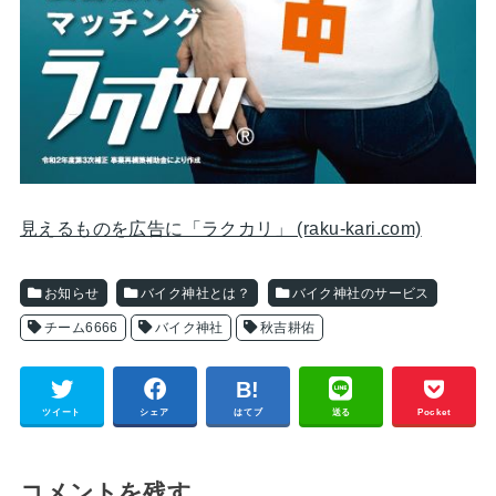
見えるものを広告に「ラクカリ」 (raku-kari.com)
お知らせ
バイク神社とは？
バイク神社のサービス
チーム6666
バイク神社
秋吉耕佑
ツイート
シェア
はてブ
送る
Pocket
コメントを残す