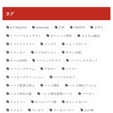
タグ
EG WayOut
kawasaki
Z1R
Z400FX
お守り
イージーウェイアウト
オートバイ神社
カスタム物語
ケイファクトリー
コンテナ
ショップカード
ステッカー
スマホオリコミ
チラシ印刷
チーム6666
ツーリングクラブ
ツーリングスポット
ツーリングチーム
デモカー
バイカー
バイカーズファッション
バイクカタログ
バイク業界の求人
バイク神社
バイク神社アパレル
バイク神社大阪
バイク神社能勢ベース.
パーカー
フォトコン
ホームページ館
ポイントカバー
ラクカリ
ワンオフ
ワンオフパーツ
土の神