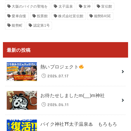
大阪のバイクの聖地を
太子温泉
女神
宣伝館
愛車自慢
投票館
株式会社宣伝館
能勢BASE
能勢町
認定第1号
最新の投稿
熱いプロジェクト
2026.07.17
お待たせしましたm(__)m神社
2026.06.11
バイク神社⛩太子温泉♨ もろもろ