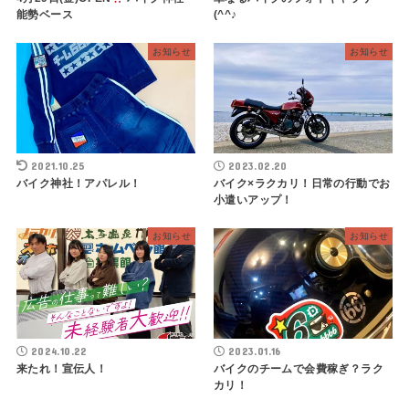
能勢ベース
(^^♪
お知らせ
お知らせ
2021.10.25
2023.02.20
バイク神社！アパレル！
バイク×ラクカリ！日常の行動でお
小遣いアップ！
お知らせ
お知らせ
2024.10.22
2023.01.16
来たれ！宣伝人！
バイクのチームで会費稼ぎ？ラク
カリ！