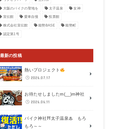
大阪のバイクの聖地を
太子温泉
女神
宣伝館
愛車自慢
投票館
株式会社宣伝館
能勢BASE
能勢町
認定第1号
最新の投稿
熱いプロジェクト
2026.07.17
お待たせしましたm(__)m神社
2026.06.11
バイク神社⛩太子温泉♨ もろ
もろ～～