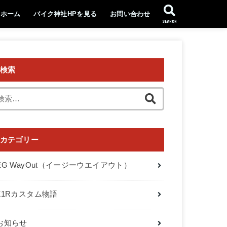
ホーム
バイク神社HPを見る
お問い合わせ
SEARCH
検索
検
索:
カテゴリー
EG WayOut（イージーウエイアウト）
Z1Rカスタム物語
お知らせ