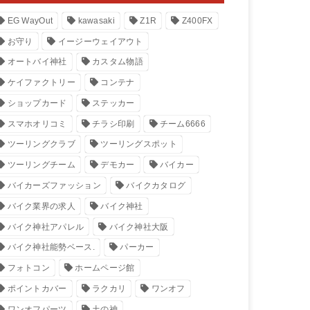
EG WayOut
kawasaki
Z1R
Z400FX
お守り
イージーウェイアウト
オートバイ神社
カスタム物語
ケイファクトリー
コンテナ
ショップカード
ステッカー
スマホオリコミ
チラシ印刷
チーム6666
ツーリングクラブ
ツーリングスポット
ツーリングチーム
デモカー
バイカー
バイカーズファッション
バイクカタログ
バイク業界の求人
バイク神社
バイク神社アパレル
バイク神社大阪
バイク神社能勢ベース.
パーカー
フォトコン
ホームページ館
ポイントカバー
ラクカリ
ワンオフ
ワンオフパーツ
土の神