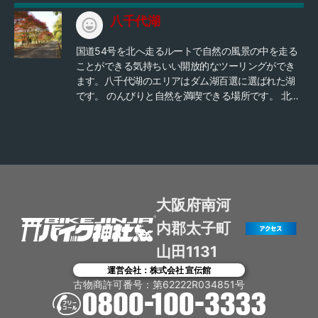
ューetc.があります。 特に回遊式庭園の「三景園」
八千代湖
は随所に見所があり、 山・里・海の三景を再現した
公園で、春の「梅園」からはじまり初夏の「紫陽花
国道54号を北へ走るルートで自然の風景の中を走る
花園」秋の「紅葉谷」など、四季折々に花が咲き散
ことができる気持ちいい開放的なツーリングができ
策には最高のローケーションなのでツーリングで訪
ます。八千代湖のエリアはダム湖百選に選ばれた湖
れる度に違った風景を感じることができます。 ま
です。 のんびりと自然を満喫できる場所です。 北側
た、この公園のすごいところは、園内のピクニック
にはのどごえ公園があり、周辺にはテニスコートな
広場から、隣接する広島空港の滑走路が一望するこ
どもあって運動する方にもおすすめです！サイクリ
とができ 飛行機の離着陸の瞬間を、すぐ近くで見学
ングされる方も多く人気のスポットみたいです。 桜
することができます。迫力ある飛行機の機体とエン
や紅葉などの時期に訪れても違った雰囲気を楽しめ
ジン音はバイクとは違った 良さを感じることができ
るのでおすすめですよ。 カフェなども近くにあるの
ると思いますよ。バイク好きの方は きっと飛行機も
でコーヒーやランチタイムも楽しめます。
好きなはず（笑） サイクリングコースは、1.5キロか
大阪府南河
ら2.9キロの「ファミリーコース」3種類と、滑走路
の外周を一周する「健脚コース」12.3キロの4種類、
内郡太子町
バーベキュー広場もあるので1日アウトドアで過ごす
山田1131
にはちょうどよい場所です。 家族で来るときは荷物
が多くなりそうですので車が良いかもですね。
運営会社：株式会社 宣伝館
古物商許可番号：第62222R034851号