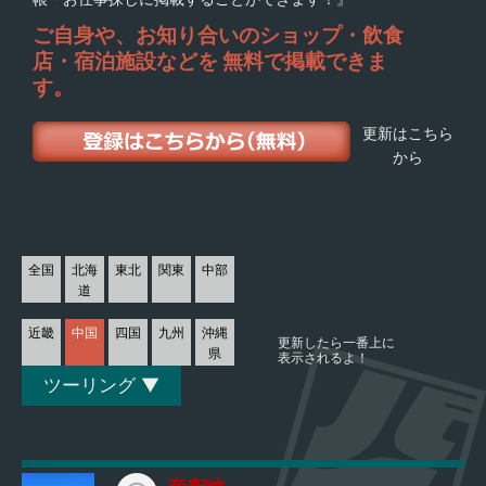
ご自身や、お知り合いの
ショップ・飲食
店・宿泊施設などを
無料で掲載できま
す。
更新はこちら
から
全国
北海
東北
関東
中部
道
近畿
中国
四国
九州
沖縄
更新したら一番上に
県
表示されるよ！
ツーリング ▼