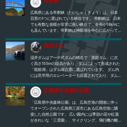
帝釈峡
広島県にある帝釈峡（たいしゃくきょう）は、日本
百景の1つに選ばれている峡谷です。 帝釈峡は、日本
でも有数な規模が非常に長い峡谷で、全長が18kmに
も及んでいます。帝釈峡は神龍湖を中心に広がって
おり、県道25号をバイクで走るだけでも、春は辺り
一面に緑豊かな新緑、秋は真っ赤に染まる紅葉が楽
温井ダム
しめておすすめ。 また、バイクから降りて、探索コ
ースを散歩したり、遊覧船に乗って観光してみると
温井ダムはアーチ式ダムの構造で「黒部ダム」に次
帝釈峡の自然をより一層満喫することができます。
ぐ高さ155mの堤高があり、ダムによって形成された
「龍姫湖」はダム湖百選に選ばれています。 ダム内
には見学用のエレベーターも設置されており、ダム
の最下部まで行くこともでき、迫力ある風景を鑑賞
でます。
広島県中央森林公園
「広島県中央森林公園」は、広島空港の開港に伴っ
てオープンされた広島県三原市にある広島空港に隣
接した自然公園です。 広い園内には季節の花や紅葉
がきれいな「三景園」、サイクリング、飛行機の離
着陸見学、グラウンドゴルフ、運動広場、バーベキ