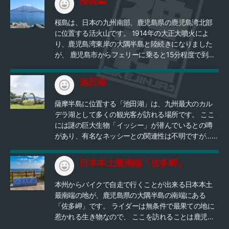
桜島⛰
桜島は、日本の九州南部、鹿児島県の鹿児島湾北部
に位置する活火山です。 1914年の大正大噴火によ
り、鹿児島湾東岸の大隅半島と陸続きになりました
が、 鹿児島市からフェリーに乗ると15分程度で到着
できます。 爆速で提供されるフェリーの立ち食いう
どんが名物です。 今も元気に噴火する活火山なの
池田湖
で、 降灰予報を確認しておでかけ下さい。
薩摩半島に位置する「池田湖」は、九州最大のカル
デラ湖として多くの観光客が訪れる場所です。 ここ
には謎の巨大生物「イッシー」が潜んでいるとの噂
があり、有名なネッシーとの関連性は不明ですが…、
探してみる価値はあるかも？ 湖畔には四季折々の
花々が植えられており、特に１月の菜の花畑は南国
日本本土最南端「佐多岬」
の早い春の訪れを感じられると評判のツーリングス
ポットです！
本州からバイクで自走で行くことが出来る日本本土
最南端の地が、鹿児島県の大隅半島の南端にある
「佐多岬」です。 ライダーは無条件で最果ての地に
惹かれる生き物なので、 ここを訪れることは鹿児島
ツーリングにおける一つのゴールのようなもので