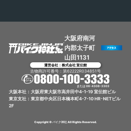
す。 鹿児島市内からは国道10号線→220号線→269号
線→県道68号線とかなりの長丁場となりますが、愛
車と最南端の地まで行ったという最高の達成感を味
わえるおすすめスポットです！ なお、敷地内にある
観光案内所で「最南端到達証明」をゲットすること
をお忘れないように♪
大阪府南河
内郡太子町
山田1131
運営会社：株式会社 宣伝館
古物商許可番号：第62222R034851号
または 06-4308-3303
大阪本社：大阪府東大阪市高井田中4-1-19 宣伝館ビル
東京支社：東京都中央区日本橋本町4-7-10 HR･NETビル
2F
Copyright © バイク神社 All Rights Reserved.