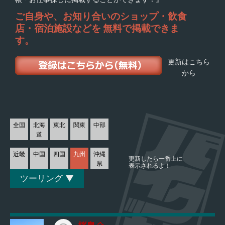
ご自身や、お知り合いの
ショップ・飲食
店・宿泊施設などを
無料で掲載できま
す。
更新はこちら
から
全国
北海
東北
関東
中部
道
近畿
中国
四国
九州
沖縄
更新したら一番上に
県
表示されるよ！
ツーリング ▼