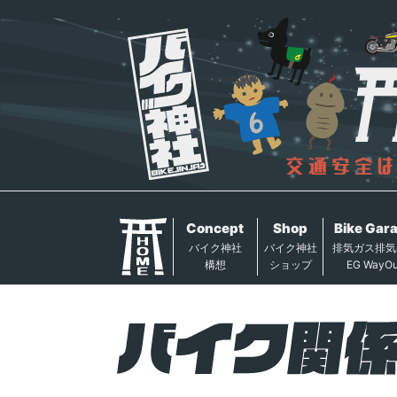
Concept
Shop
Bike Gar
バイク神社
バイク神社
排気ガス排気
構想
ショップ
EG WayOu