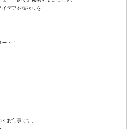
アイデアや頑張りを
タート！
いくお仕事です。
？