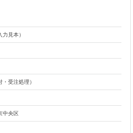
入力見本）
付・受注処理）
京中央区