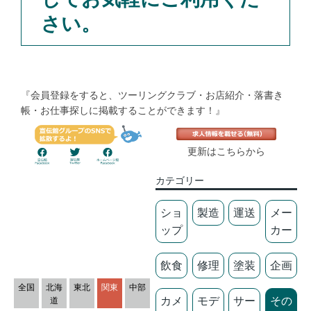
さい。
『会員登録をすると、ツーリングクラブ・お店紹介・落書き
帳・お仕事探しに掲載することができます！』
更新はこちらから
カテゴリー
ショ
製造
運送
メー
ップ
カー
飲食
修理
塗装
企画
全国
北海
東北
関東
中部
カメ
モデ
サー
その
道