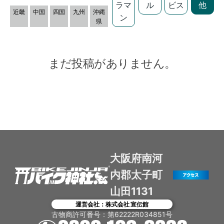
ラマ
ル
ビス
他
近畿
中国
四国
九州
沖縄
ン
県
まだ投稿がありません。
大阪府南河
内郡太子町
山田1131
運営会社：株式会社 宣伝館
古物商許可番号：第62222R034851号