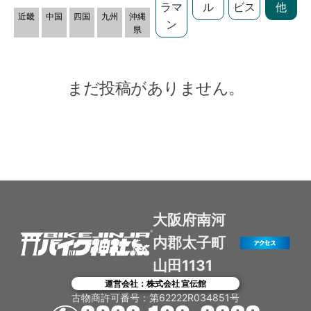
ラマ
ル
ビス
他
近畿
中国
四国
九州
沖縄
ン
県
まだ投稿がありません。
大阪府南河
内郡太子町
山田1131
運営会社：株式会社 宣伝館
古物商許可番号：第62222R034851号