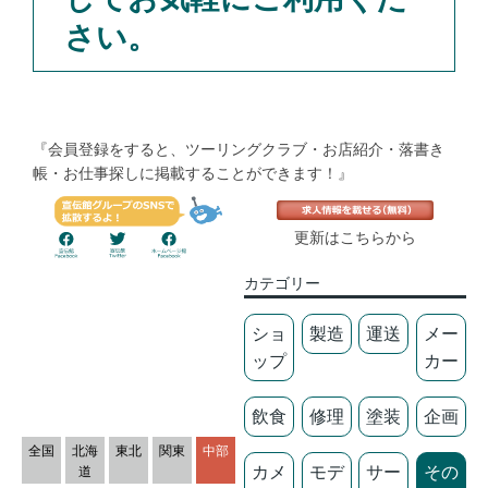
さい。
『会員登録をすると、ツーリングクラブ・お店紹介・落書き
帳・お仕事探しに掲載することができます！』
更新はこちらから
カテゴリー
ショ
製造
運送
メー
ップ
カー
飲食
修理
塗装
企画
全国
北海
東北
関東
中部
カメ
モデ
サー
その
道