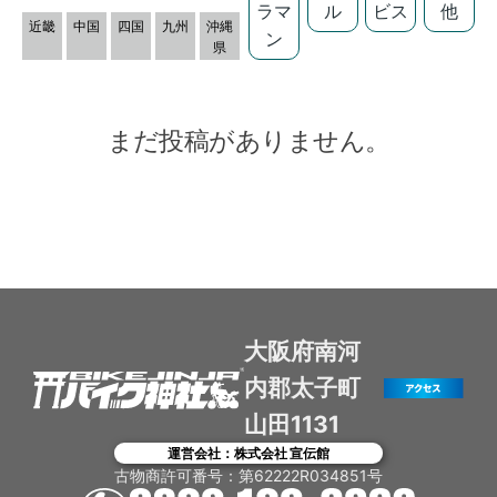
ラマ
ル
ビス
他
近畿
中国
四国
九州
沖縄
ン
県
まだ投稿がありません。
大阪府南河
内郡太子町
山田1131
運営会社：株式会社 宣伝館
古物商許可番号：第62222R034851号