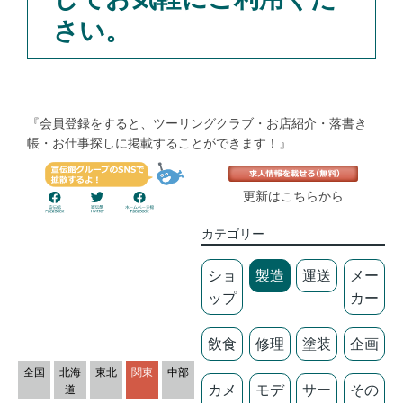
さい。
『会員登録をすると、ツーリングクラブ・お店紹介・落書き
帳・お仕事探しに掲載することができます！』
更新はこちらから
カテゴリー
ショ
製造
運送
メー
ップ
カー
飲食
修理
塗装
企画
全国
北海
東北
関東
中部
カメ
モデ
サー
その
道