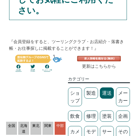
さい。
『会員登録をすると、ツーリングクラブ・お店紹介・落書き
帳・お仕事探しに掲載することができます！』
更新はこちらから
カテゴリー
ショ
製造
運送
メー
ップ
カー
飲食
修理
塗装
企画
全国
北海
東北
関東
中部
カメ
モデ
サー
その
道