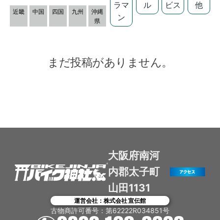
ラマ
ル
ビス
他
近畿
中国
四国
九州
沖縄
ン
県
まだ投稿がありません。
大阪府南河
内郡太子町
山田1131
運営会社：株式会社 宣伝館
古物商許可番号：第62222R034851号