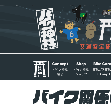
Concept
Shop
Bike Gar
バイク神社
バイク神社
排気ガス排気
構想
ショップ
EG WayOu