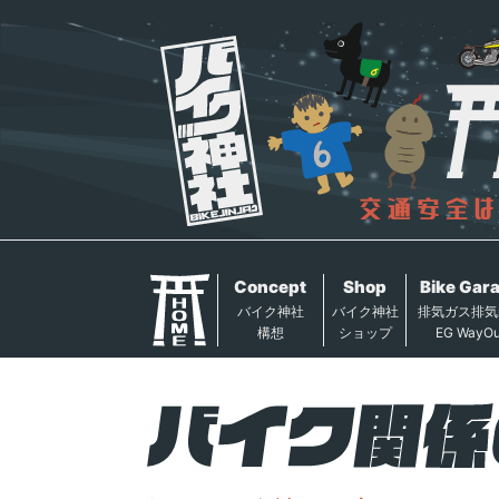
Concept
Shop
Bike Gar
バイク神社
バイク神社
排気ガス排気
構想
ショップ
EG WayOu