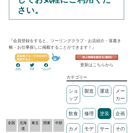
さい。
『会員登録をすると、ツーリングクラブ・お店紹介・落書き
帳・お仕事探しに掲載することができます！』
更新はこちらから
カテゴリー
ショ
製造
運送
メー
ップ
カー
飲食
修理
塗装
企画
全国
北海
東北
関東
中部
カメ
モデ
サー
その
道