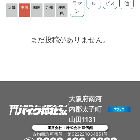
ラマ
ル
ビス
他
近畿
中国
四国
九州
沖縄
ン
県
まだ投稿がありません。
大阪府南河
内郡太子町
山田1131
運営会社：株式会社 宣伝館
古物商許可番号：第62222R034851号