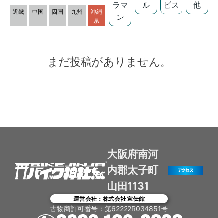
ラマ
ル
ビス
他
近畿
中国
四国
九州
沖縄
ン
県
まだ投稿がありません。
大阪府南河
内郡太子町
山田1131
運営会社：株式会社 宣伝館
古物商許可番号：第62222R034851号