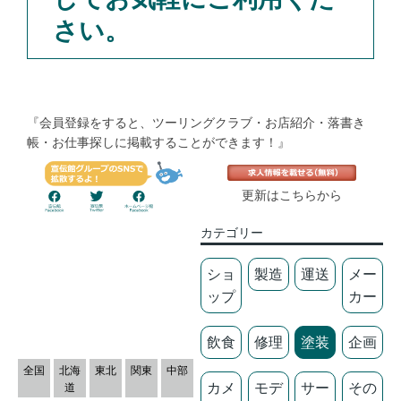
さい。
『会員登録をすると、ツーリングクラブ・お店紹介・落書き
帳・お仕事探しに掲載することができます！』
更新はこちらから
カテゴリー
ショ
製造
運送
メー
ップ
カー
飲食
修理
塗装
企画
全国
北海
東北
関東
中部
カメ
モデ
サー
その
道