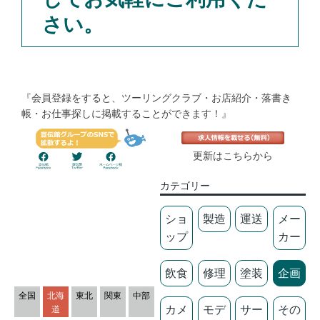
さい。
『会員登録をすると、ツーリングクラブ・お店紹介・落書き
帳・お仕事探しに掲載することができます！』
更新はこちらから
カテゴリー
ショ
製造
運送
メー
ップ
カー
飲食
修理
塗装
企画
全国
北海
東北
関東
中部
カメ
モデ
サー
その
道