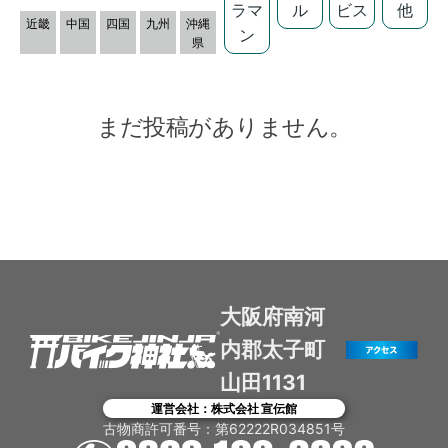
ラマ
ル
ビス
他
近畿
中国
四国
九州
沖縄
ン
県
まだ投稿がありません。
大阪府南河
内郡太子町
山田1131
運営会社：株式会社 宣伝館
古物商許可番号：第62222R034851号