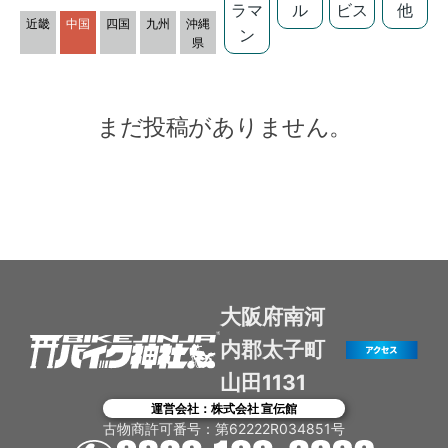
ラマ
ル
ビス
他
近畿
中国
四国
九州
沖縄
ン
県
まだ投稿がありません。
大阪府南河
内郡太子町
山田1131
運営会社：株式会社 宣伝館
古物商許可番号：第62222R034851号