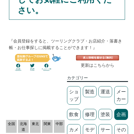
さい。
『会員登録をすると、ツーリングクラブ・お店紹介・落書き
帳・お仕事探しに掲載することができます！』
更新はこちらから
カテゴリー
ショ
製造
運送
メー
ップ
カー
飲食
修理
塗装
企画
全国
北海
東北
関東
中部
カメ
モデ
サー
その
道