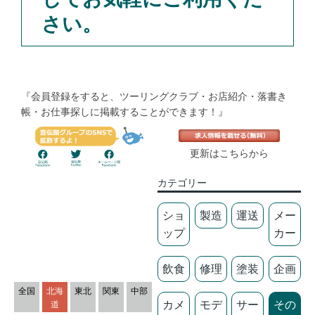
さい。
『会員登録をすると、ツーリングクラブ・お店紹介・落書き
帳・お仕事探しに掲載することができます！』
更新はこちらから
カテゴリー
ショ
製造
運送
メー
ップ
カー
飲食
修理
塗装
企画
全国
北海
東北
関東
中部
カメ
モデ
サー
その
道