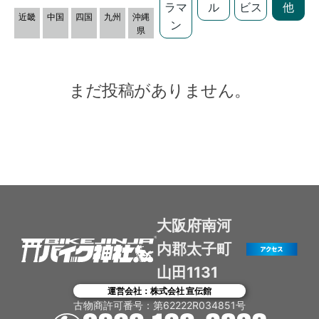
ラマ
ル
ビス
他
近畿
中国
四国
九州
沖縄
ン
県
まだ投稿がありません。
大阪府南河
内郡太子町
山田1131
運営会社：株式会社 宣伝館
古物商許可番号：第62222R034851号