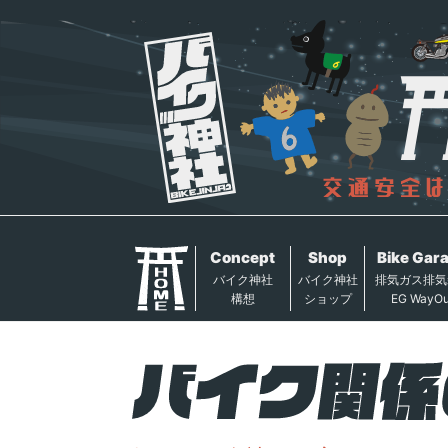
Concept
Shop
Bike Gar
バイク神社
バイク神社
排気ガス排気
構想
ショップ
EG WayOu