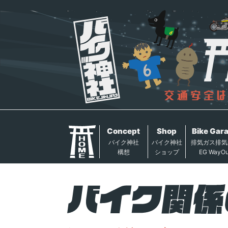
Concept
Shop
Bike Gar
バイク神社
バイク神社
排気ガス排気
構想
ショップ
EG WayOu