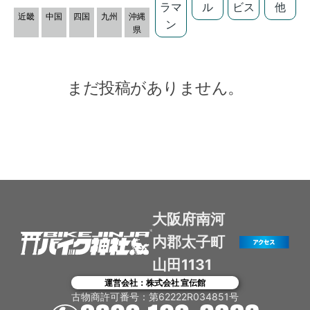
ラマ
ル
ビス
他
近畿
中国
四国
九州
沖縄
ン
県
まだ投稿がありません。
大阪府南河
内郡太子町
山田1131
運営会社：株式会社 宣伝館
古物商許可番号：第62222R034851号