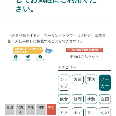
さい。
『会員登録をすると、ツーリングクラブ・お店紹介・落書き
帳・お仕事探しに掲載することができます！』
更新はこちらから
カテゴリー
ショ
製造
運送
メー
ップ
カー
飲食
修理
塗装
企画
全国
北海
東北
関東
中部
カメ
モデ
サー
その
道