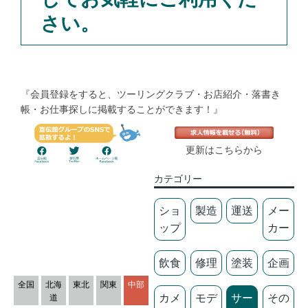
さい。
『会員登録をすると、ツーリングクラブ・お店紹介・落書き
帳・お仕事探しに掲載することができます！』
更新はこちらから
カテゴリー
ショ
製造
運送
メー
ップ
カー
飲食
修理
塗装
企画
全国
北海
東北
関東
中部
カメ
モデ
サー
その
道