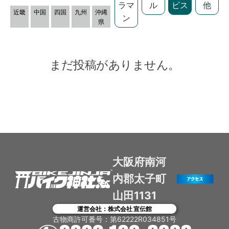
ラマ
ル
ビス
他
近畿
中国
四国
九州
沖縄
ン
県
まだ投稿がありません。
大阪府南河
内郡太子町
山田1131
運営会社：株式会社 宣伝館
古物商許可番号：第62222R034851号