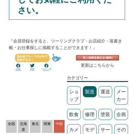
さい。
『会員登録をすると、ツーリングクラブ・お店紹介・落書き
帳・お仕事探しに掲載することができます！』
更新はこちらから
カテゴリー
ショ
製造
運送
メー
ップ
カー
飲食
修理
塗装
企画
全国
北海
東北
関東
中部
カメ
モデ
サー
その
道