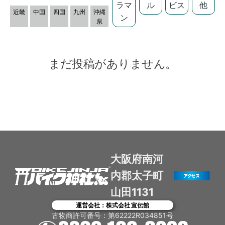
ラマ
ル
ビス
他
近畿
中国
四国
九州
沖縄
ン
県
まだ投稿がありません。
大阪府南河
内郡太子町
山田1131
運営会社：株式会社 宣伝館
古物商許可番号：第62222R034851号