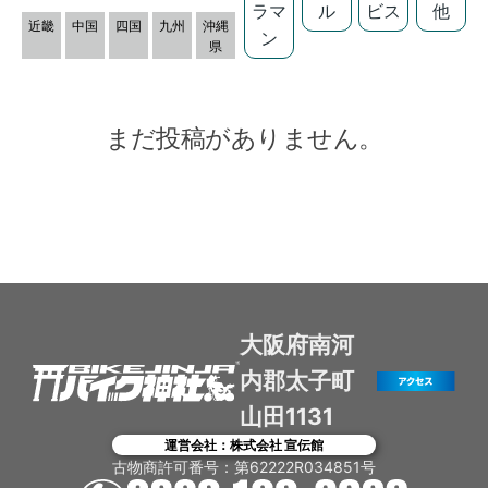
ラマ
ル
ビス
他
近畿
中国
四国
九州
沖縄
ン
県
まだ投稿がありません。
大阪府南河
内郡太子町
山田1131
運営会社：株式会社 宣伝館
古物商許可番号：第62222R034851号