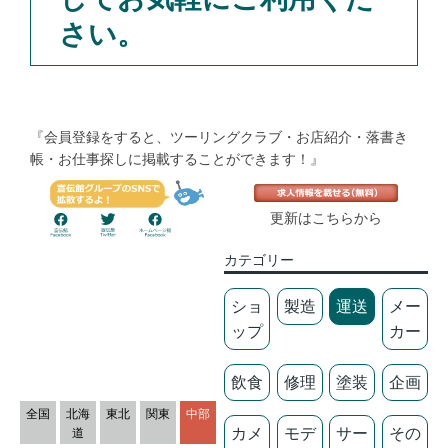
さい。
『会員登録をすると、ツーリングクラブ・お店紹介・落書き
帳・お仕事探しに掲載することができます！』
更新はこちらから
カテゴリー
ショ
製造
運送
メー
ップ
カー
飲食
修理
塗装
企画
全国
北海
東北
関東
中部
カメ
モデ
サー
その
道