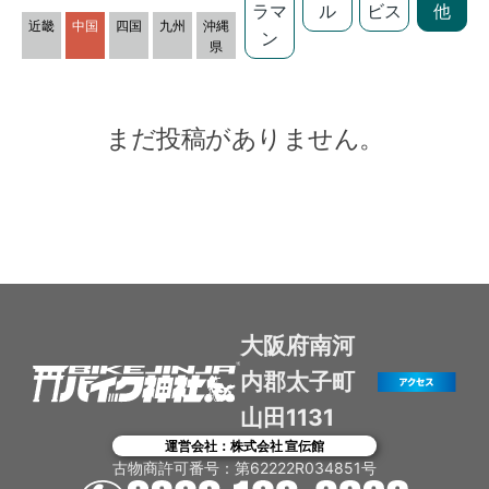
ラマ
ル
ビス
他
近畿
中国
四国
九州
沖縄
ン
県
まだ投稿がありません。
大阪府南河
内郡太子町
山田1131
運営会社：株式会社 宣伝館
古物商許可番号：第62222R034851号