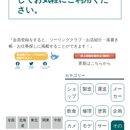
さい。
『会員登録をすると、ツーリングクラブ・お店紹介・落書き
帳・お仕事探しに掲載することができます！』
更新はこちらから
カテゴリー
ショ
製造
運送
メー
ップ
カー
飲食
修理
塗装
企画
全国
北海
東北
関東
中部
カメ
モデ
サー
その
道