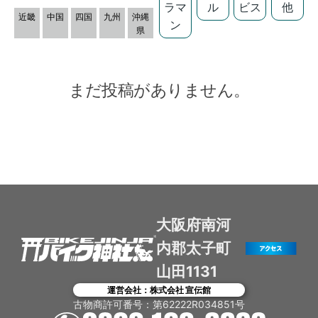
ラマ
ル
ビス
他
近畿
中国
四国
九州
沖縄
ン
県
まだ投稿がありません。
大阪府南河
内郡太子町
山田1131
運営会社：株式会社 宣伝館
古物商許可番号：第62222R034851号