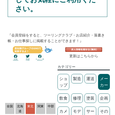
さい。
『会員登録をすると、ツーリングクラブ・お店紹介・落書き
帳・お仕事探しに掲載することができます！』
更新はこちらから
カテゴリー
ショ
製造
運送
メー
ップ
カー
飲食
修理
塗装
企画
全国
北海
東北
関東
中部
カメ
モデ
サー
その
道