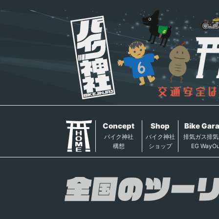
Concept
Shop
Bike Gar
バイク神社
バイク神社
排気ガス排気
構想
ショップ
EG WayOu