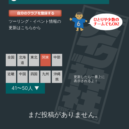
ツーリング・イベント情報の
更新はこちらから
全国
北海
東北
関東
中部
道
近畿
中国
四国
九州
沖縄
更新したら一番上に
県
表示されるよ！
41〜50人 ▼
まだ投稿がありません。