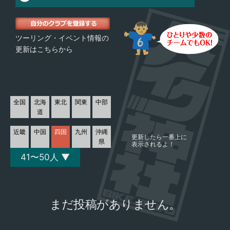
ツーリング・イベント情報の
更新はこちらから
全国
北海
東北
関東
中部
道
近畿
中国
四国
九州
沖縄
更新したら一番上に
県
表示されるよ！
41〜50人 ▼
まだ投稿がありません。