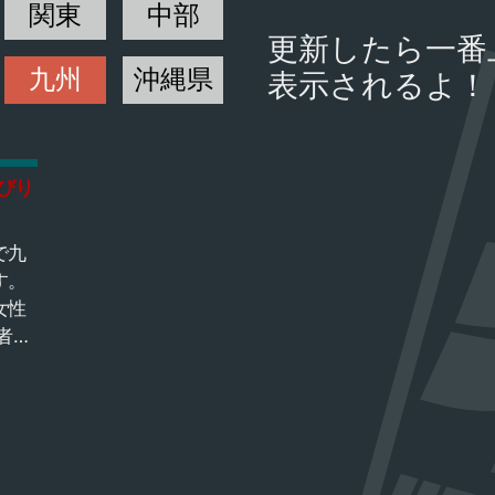
関東
中部
更新したら一番
九州
沖縄県
表示されるよ！
びり
で九
す。
女性
者も
 で
して
ェや
ん
チー