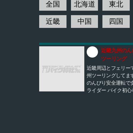
全国
北海道
東北
近畿
中国
四国
近畿九州のん
ツーリング
近畿周辺とフェリー
州ツーリングしてま
のんびり安全運転で
ライダー バイク初心
安心してツーリングが
きるのをモットーと
ます。 走りよりカフ
御朱印や観光を楽し
で、和気あいあいの