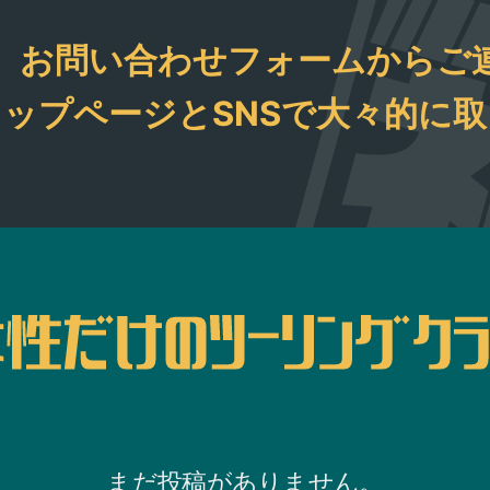
土日
ま
、お問い合わせフォームからご
で走っ
方は
ップページとSNSで大々的に
ださ
まだ投稿がありません。