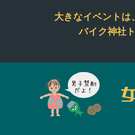
ムです。 活動は基本
でたまに平日もあり
大きなイベントは
す。 平均10台前後
てます。 興味のある
バイク神社ト
お試しで参加してく
い。