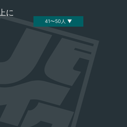
上に
41〜50人 ▼