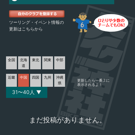
ツーリング・イベント情報の
更新はこちらから
全国
北海
東北
関東
中部
道
近畿
中国
四国
九州
沖縄
更新したら一番上に
県
表示されるよ！
31〜40人 ▼
まだ投稿がありません。