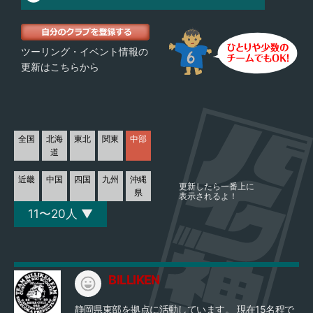
ツーリング・イベント情報の
更新はこちらから
全国
北海
東北
関東
中部
道
近畿
中国
四国
九州
沖縄
更新したら一番上に
県
表示されるよ！
11〜20人 ▼
BILLIKEN
静岡県東部を拠点に活動しています。 現在15名程で