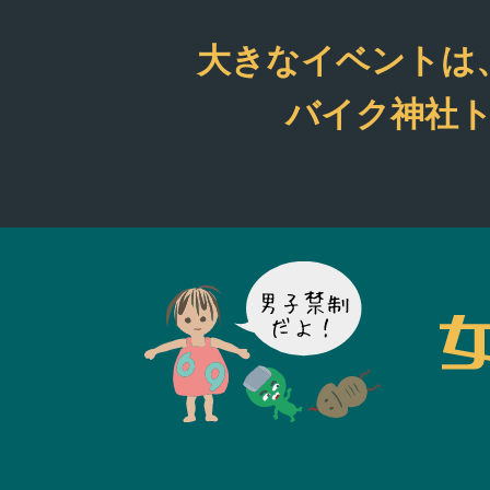
ております。 ご来場
ちしております(^^) また
大きなイベントは
月に１度程度ツーリ
も開催しております
バイク神社ト