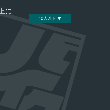
上に
10人以下 ▼