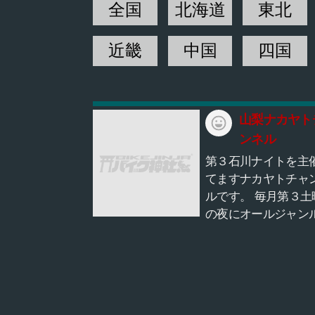
全国
北海道
東北
近畿
中国
四国
山梨ナカヤト
ンネル
第３石川ナイトを主
てますナカヤトチャ
ルです。 毎月第３土
の夜にオールジャン
イクのナイトミーテ
グを 中央自動車道・
Ｐ Aにて開催してい
す。 ご参加いただい
にはステッカーも配