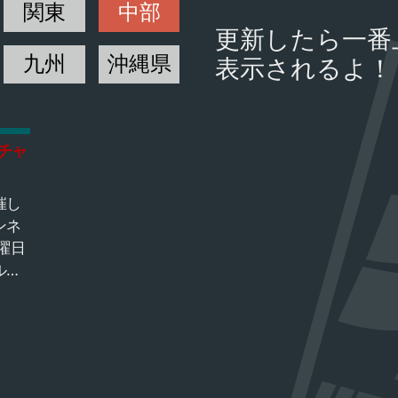
関東
中部
更新したら一番
九州
沖縄県
表示されるよ！
チャ
催し
ンネ
曜日
ルバ
ィン
石川
ま
た方
布し