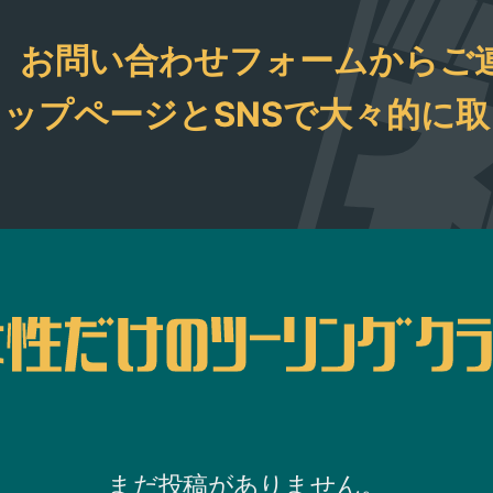
お待
、お問い合わせフォームからご
ング
。
ップページとSNSで大々的に
まだ投稿がありません。