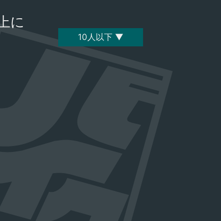
上に
10人以下 ▼