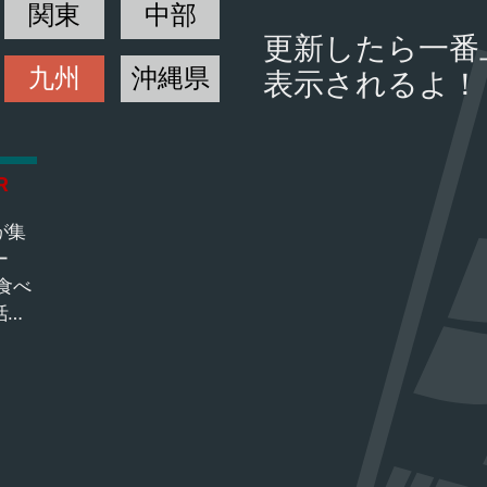
関東
中部
更新したら一番
九州
沖縄県
表示されるよ！
R
が集
ー
食べ
活動
しな
、ご
打っ
りで
ま
った