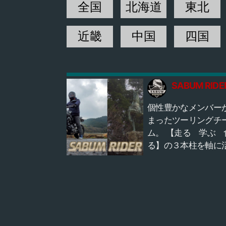
全国
北海道
東北
近畿
中国
四国
SABUM RIDE
個性豊かなメンバー
まったツーリングチ
ム。 【走る 学ぶ 
る】の３本柱を軸に
します。 ツーリング
がら史跡を巡ったり
当地グルメに舌鼓を
たり時には脱線した
賑やかに活動してい
す。 youtubeにもま