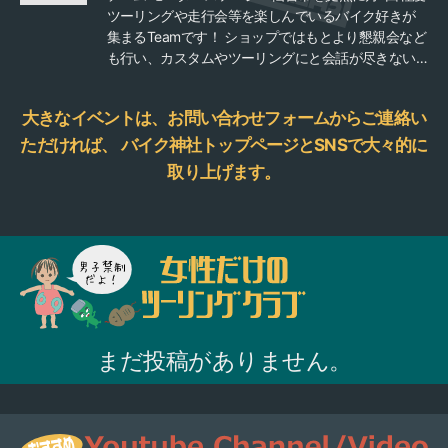
ツーリングや走行会等を楽しんでいるバイク好きが
集まるTeamです！ ショップではもとより懇親会など
も行い、カスタムやツーリングにと会話が尽きない
メンバーです！ オン・オフ問わず幅広く活動してい
きたいと思ってます。 ビギナーの方、リターンの
大きなイベントは、お問い合わせフォームからご連絡い
方、ライテクなど問わず「モーターサイクル」を愉
しめる仲間を募集中です！ もちろん、男女も年齢も
ただければ、
バイク神社トップページとSNSで大々的に
問いません。 お試し入部も大歓迎です。 是非、興味
取り上げます。
のある方や気の合う仲間を作りたい方、お待ちして
ます！
まだ投稿がありません。