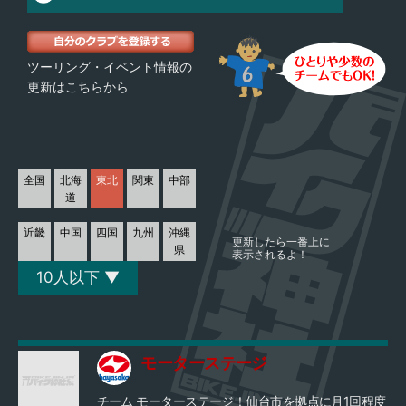
ツーリング・イベント情報の
更新はこちらから
全国
北海
東北
関東
中部
道
近畿
中国
四国
九州
沖縄
更新したら一番上に
県
表示されるよ！
10人以下 ▼
モーターステージ
チーム モーターステージ！仙台市を拠点に月1回程度