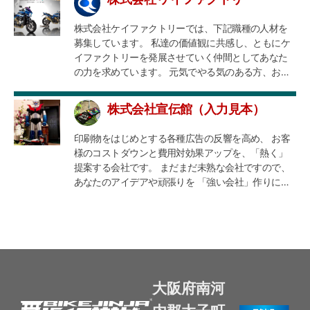
も募集しております。 2 保険代理店業務拡張に付
めますが 概ね以下の通りです。 3月12日
き営業スタッフ 1年間の給与補償付きの研修制度あ
(木)〜25日(水) 各時間枠4名まで参加可能です。
株式会社ケイファクトリーでは、下記職種の人材を
り。 1年間保険知識を安定した報酬を補償されながら
①10:00〜 ②11:30 〜 ③13:30 〜 ④15:00 〜
募集しています。 私達の価値観に共感し、ともにケ
しっかり学べますので安心。 ※独立制度も御準備して
⓹16:30 〜 ⑥18:00 〜 ⑦19:30 〜 謝礼:8000円 作
イファクトリーを発展させていく仲間としてあなた
おります。 3 今年オープンしたばかりのビューティ
業後終わり次第の支払い 参加条件:実験参加の同意書
の力を求めています。 元気でやる気のある方、お待
サロンスタッフ シフトは他のメンバーと相談しなが
にサインを頂ける方 もしご興味ありましたら以下コ
ちしております。！！女性も大歓迎！！ ★★募集部
ら、自由に働ける環境を整えております。 ※独立制度
ピペでお返事下さい。
署★★ 工場スタッフ 2輪整備スタッフ 営業
も御準備しております。 4 アメリカ車🇺🇸を中心に
株式会社宣伝館（入力見本）
takeshi.hirabayashi@gmail.com ーーーーーーーーー
社内システム担当 経理事務 ◆工場スタッフ 新商
欧州やプレミアムなお車をカスタムしたりイベント
ーーーーーーーーーーーーーーー 希望参加者名 性別
品の企画・製造、プレス、パイプ加工、溶接作業
などに行けるおバカなスタッフ 業界衰退なんかさせ
印刷物をはじめとする各種広告の反響を高め、 お客
年齢 希望日時 バイクの種類 排気量何CC？ ヘルメ
（TIG/CO2） ＮＣ旋盤、マシニングなどの工作機
てたまるか！と強気で戦えるおバカ（タフな）なス
様のコストダウンと費用対効果アップを、「熱く」
ットのタイプ フルフェイスか？ジェット？ 連絡
械を使った試作品・量産品 ★資格 普通自動車運
タッフを募集しております。 私にとっては限り少な
提案する会社です。 まだまだ未熟な会社ですので、
先 メール 携帯電話 ーーーーーーーーーーーーー
転免許 ※経験者優遇 ◆2輪整備スタッフ ★資格
い時間、後どれだけ勝負できるか分かりませんが、
あなたのアイデアや頑張りを 「強い会社」作りに活
ーーーーーーーーー 何卒宜しくお願いします。 平林
普通自動車運転免許 普通自動二輪運転免許 ※
新時代も強く走り抜けれるよう努力したいと思いま
かしてください。 マイナビで「営業事務正社員」の
経験者優遇 ◆営業 電話によるお客様の問い合わせ
す。 D-LEGENDの名前の由来 DはDRAGONの
求人スタート！ 大阪本社・東京支社 同時募集です。
対応・メール対応 アフターサービス対応の窓口業
D（龍） LEGENDは伝説 直訳すると龍伝説 龍！すな
広告業界でお仕事探されている方 なにか自分を変え
務 新商品の企画・販売促進活動業務、イベント企
わち我々が伝説を作って行く！と言う意味が込めら
てみたい方 チラッと覗いてみてください。 紙媒体の
画・出展 ★資格 普通自動車運転免許 普通自動二
れています。 ★ご興味ある方はご連絡ください。 店
デザインや印刷・配布の手配！ WEB制作！経験は一
輪運転免許 コミニュケーション能力 バイクに対
名 D-LEGEND 営業時間 10：00～20：00 定休日 年
切不要！ 通販的にお客様からの反響にお応えしてい
する情熱 ※経験者優遇 ◆社内システム担当 社内
中無休 URL http://www.d-legend.jp 所在地 〒580-
くお仕事です。 営業的要素が強いコールセンター的
大阪府南河
のPC、周辺機器、サーバー(Windowsサーバー)、販
0014 大阪府松原市岡4丁目5-20 電話番号 072-339-
業務？ お客様の想いをデザイナーに伝えていく仕
売・経理システム、 社内コミュニケーションツー