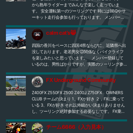
から熟年ライダーまでみんなで楽しく走っていま
す。 安全運転第一のツーリングです 時にはBBQやサ
ーキット走行会参加も行っております。 メンバー限
定にてメンテナンスガレージ使用できます。（予約
制） １か月に2～3回はメンバーを募り日帰りツーリ
calm cat’s😸
ングに出かけています 新規加入メンバー募集中 （お
おむね月１で参加できる方・他グループ未所属に限
四国の香川をベースに四国4県ならびに、近隣県へ出
る） よろしくお願いいたします！
没しております。老若男女😊関係なくバイクライフ
を楽しみたいと思っています。 メンバー登録して
いるのは、男性ばかりですが、実際のツーリング参
加者の中には、女性ライダーさんも参加してくれて
います。メンバー以外の参加者（友達繋がりなど）
FX Underground Community
も、受け付けているからです。🏍✨ 現在は、
LINE、FB.メッセンジャー、などを通してコミュニケ
Z400FX Z550FX Z500 Z400J Z750FX OWNERS
ーションをとっています。 定期的なツーリングでは
CLUB チームの決まり 1、FXが好き ２，FXに乗って
なく、その都度、行きたい所があれば企画を立ち上
いる 3、FXが好き それ以外細かい決まりありません
げて参加者を募集する感じです。 四国4県、近隣県の
し、ツーリング絶対参加する必要なしです。 FX乗り
方で興味ある方はお気軽にご連絡ください。😁 ※信
の方、FXだけのチームどうでしょうか？ 今のとこ
用、信頼のできない方、誹謗中傷の多い方はお断り
ろ、15台のFX(まだ、全員そろったことないですが)
しております。 ツーリング時には、プロテクター
チーム6666（入力見本）
ツーリングは、FX以外も全然OK友達も誘って参加し
付きジャケット、手袋の装着をお願いしておりま