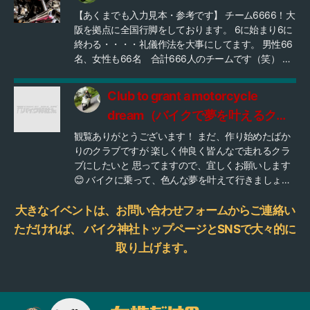
てください。 FXを保存していきたい、FX仲間を増や
す。
【あくまでも入力見本・参考です】 チーム6666！大
したい、全国のFX乗りの皆さんからのメンバーも募
阪を拠点に全国行脚をしております。 6に始まり6に
集中です。 一緒には走れないかもですが、イベント
終わる・・・・礼儀作法を大事にしてます。 男性66
等でお会いできる事はあると思いますので、宜しく
名、女性も66名 合計666人のチームです（笑） バ
お願いいたします。
イクのジャンルは一切問いません。 バイク好きな方
ならどなたでもご参加OKのオープンなチームです。
Club to grant a motorcycle
月に66回ほどツーリングを企画！ たまには飲み会も
dream（バイクで夢を叶えるクラ
(^^♪ 是非是非お気軽にご連絡くださいね(^^♪ 本部電
話 06-4308-3300 ※今、メンバーになるとお好き
ブ）
観覧ありがとうございます！ まだ、作り始めたばか
なTシャツプレゼント中！ このショップから選べるよ
りのクラブですが 楽しく仲良く皆んなで走れるクラ
（嘘） https://bikejinja.official.ec/ ---------------------
ブにしたいと 思ってますので、宜しくお願いします
という感じで自由にご活用ください。 たまに、ダメ
😊 バイクに乗って、色んな夢を叶えて行きましょー
な内容をアップするいたずらっ子もいるので 承認さ
⭐️⭐️⭐️
れてからの掲載となります～～～(^^♪
大きなイベントは、お問い合わせフォームからご連絡い
ただければ、
バイク神社トップページとSNSで大々的に
取り上げます。