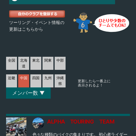
ツーリング・イベント情報の
更新はこちらから
全国
北海
東北
関東
中部
道
近畿
中国
四国
九州
沖縄
更新したら一番上に
県
表示されるよ！
メンバー数 ▼
ALPHA TOURING TEAM
色々な種類のバイクの集まりです。 初心者ライダー