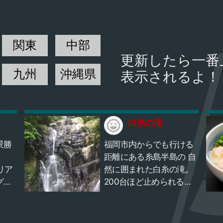
関東
中部
更新したら一番
九州
沖縄県
表示されるよ！
白糸の滝
景勝
福岡市内からでも行ける
約
距離にある糸島半島の 自
リア
然に囲まれた白糸の滝。
グに
200台ほど止められる無
料の大型駐車場があり駐
車場からも近いので楽に
行けます。 夏はたくさん