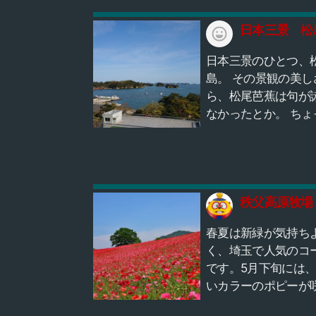
日本三景 松
日本三景のひとつ、
島。 その景観の美し
ら、松尾芭蕉は句が
なかったとか。 ちょ
した丘を登って全景
めるのもよし、 観光
乗って小さな島々を
るのもよし。 思い存
しい時間を過ごすこ
秩父高原牧場
できます。
春夏は新緑が気持ち
く、埼玉で人気のコ
です。5月下旬には
いカラーのポピーが
誇りまた絶景！頂上