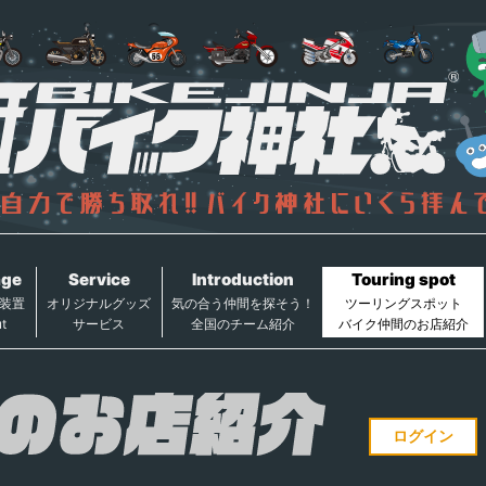
age
Service
Introduction
Touring spot
装置
オリジナルグッズ
気の合う仲間を探そう！
ツーリングスポット
t
サービス
全国のチーム紹介
バイク仲間のお店紹介
ログイン