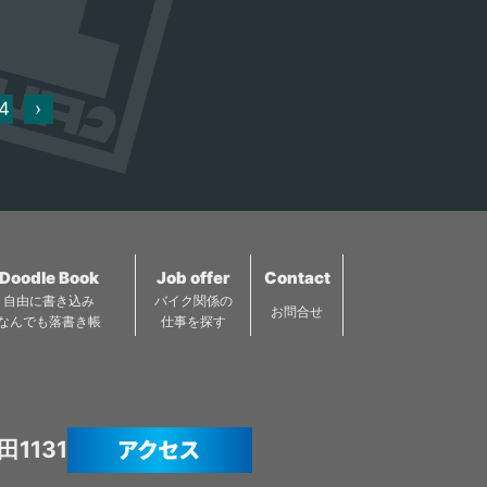
議もこちらで行われまし
で日本最古の国宝の城で
た。 つまり映画「清須会
す。黒と白のコントラス
議」の舞台となった城で
トがアルプスの山々に映
す。 広い無料駐車場があ
えて見事な景観です。 ま
4
›
り、バイクを停めて見渡
た松本は、城郭を中心に
せば、 木々と清州城が美
計画的に造られた城下町
しい姿を見せていまし
でもあります。 丁字路を
た。 名古屋市の港区エリ
はじめ、道路をわざとず
アから県道59号を北へ。
らして交差させた「食い
県道59号は新川沿いを走
ちがい」、昔の土蔵など
る道路で、リバーサイド
Doodle Book
Job offer
Contact
の錠前を開ける鍵の形に
の爽快なツーリングが楽
自由に書き込み
バイク関係の
似ている「鉤（かぎ）の
お問合せ
なんでも落書き帳
仕事を探す
しめるルートです。 新川
手」など複雑に構成され
大橋北の交差点を左折し
ているのは城下町ならで
て県道67号を進むと目的
は。松本の町中はよく
地「清州城」があるエリ
「一方通行が多い」「道
ア。 城内には模擬天主が
が細い」などと言われま
1131
建造されており、1F～4F
すが、それは歴史の名残