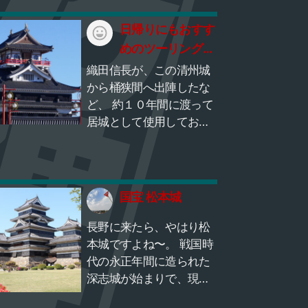
も花鳥風月はワンタンの
皮まで自家製で作ってお
日帰りにもおすす
り、海老ワンタンに、注
めのツーリング
文が入ってから炙る炙り
清洲城
織田信長が、この清州城
チャーシューまで入って
から桶狭間へ出陣したな
いる「海老ワンタンメ
ど、 約１０年間に渡って
ン」は是非食べてみてほ
居城として使用してお
しいです！！
り、 名古屋城を築城する
際の資材として、 多くの
構築物を解体し運び出し
たために、 最後は天守閣
国宝 松本城
だけが残ったそうです。
清州城」は応永12年
長野に来たら、やはり松
（1405年）の築城と伝わ
本城ですよね〜。 戦国時
る歴史ある城で、本能寺
代の永正年間に造られた
の変終了後に後継者を選
深志城が始まりで、現存
ぶために開かれた清州会
する五重六階の天守の中