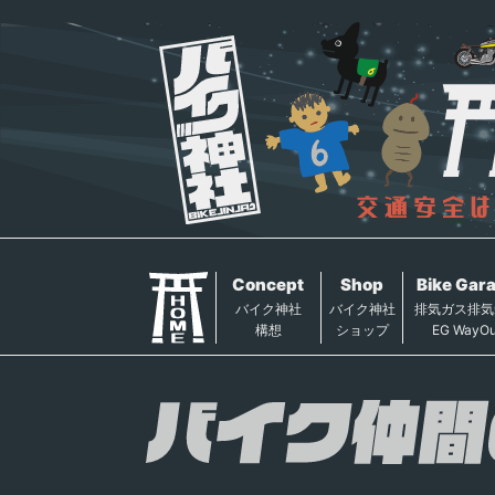
Concept
Shop
Bike Gar
バイク神社
バイク神社
排気ガス排気
構想
ショップ
EG WayOu