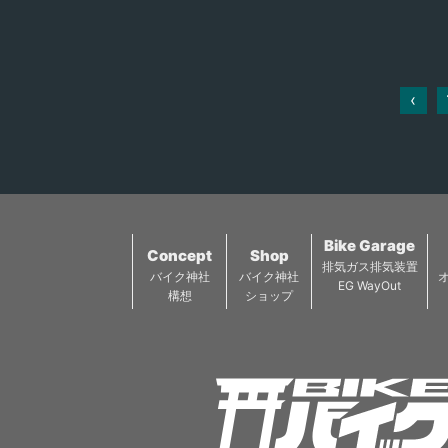
から見る景色も人気
ライダーにはたまら
コースとなっていま
‹
Bike Garage
Concept
Shop
排気ガス排気装置
バイク神社
バイク神社
EG WayOut
構想
ショップ