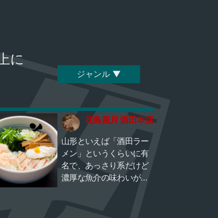
上に
ジャンル ▼
花鳥風月 酒田本店
山形といえば「酒田ラー
メン」というくらいに有
名で、あっさり系だけど
濃厚な魚介の味わいがあ
るスープは一度味わって
ほしい名品です。 麺も自
家製のお店が多く、中で