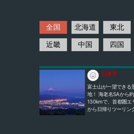
全国
北海道
東北
近畿
中国
四国
日本平
富士山が一望できる
地！ 海老名SAから
130kmで、首都圏エ
から日帰りツーリン
オススメです