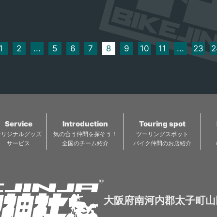
で、
横にあるアイスクリーム
ない
ショップ 「クリークサイ
す。
ド」は地元岐阜県ひるが
のの 牛乳を使った「高原
1
2
...
5
6
7
8
9
10
11
...
23
2
牛乳ソフトクリーム」が
超オススメ！です。 濃厚
なミルクの味とコクのあ
る甘みがやみつきになり
ます。 そしてどこか懐か
しい味。 少し疲労した体
Service
Introduction
Touring spot
にはちょうど良い甘みが
オリジナルグッズ
気の合う仲間を探そう！
ツーリングスポット
たまらない。 最高のソフ
サービス
全国のチーム紹介
バイク仲間のお店紹介
トクリームが堪能できま
す。 子供から大人まで年
齢に関係なく大人気！ 大
自然の中で至極のひとと
大阪府南河内郡太子町山田
きが過ごせること間違い
なし！