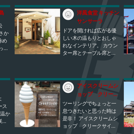
の人で賑わいます。滝の
島
すぐそばにある 「ふれあ
洋風食堂 キッチン
いの里」では、魚釣りや
サンサーラ
松
竹を使ったそうめん流し
ドアを開ければ広がる優
さか
があり家族連れで賑わっ
しい木の温もりとおしゃ
詠め
ています。また、「伊都
れなインテリア。 カウン
っと
物語」で作られた濃厚な
ター席とテーブル席とロ
を眺
ソフトクリームも絶品で
フト席をご用意。 15名様
船に
すので是非、ツーリング
以上でお店の貸切もでき
めぐ
でお立ち寄りになった際
ます。 オーナーが毎日目
分楽
はご賞味ください。 勿
利きして仕入れた新鮮な
とが
アイスクリームシ
論、メインは、「白糸の
魚やお肉、 イチオシは国
ョップ クリーク
滝」圧巻の滝を見ながら
内生産３%の「純国産鶏
よ
マイナスイオン浴びるこ
サイド
ツーリングでちょっと一
種」の赤鶏。 おいしい料
ース
とで心も身体も浄化され
息つきたいと思った時は
理においしいワインやリ
、温か
ますよ
是非！ アイスクリームシ
キュールをおしゃれな空
咲き
ョップ クリークサイド
間でお楽しみください。
付近
岐阜県分水嶺公園のすぐ